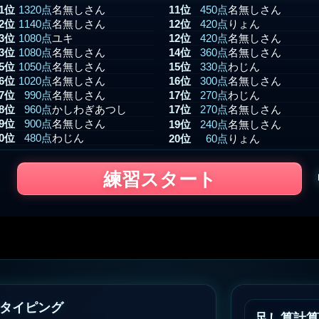
1位
1320点
名無しさん
11位
450点
名無しさん
2位
1140点
名無しさん
12位
420点
りょん
3位
1080点
ユキ
12位
420点
名無しさん
3位
1080点
名無しさん
14位
360点
名無しさん
5位
1050点
名無しさん
15位
330点
わじん
6位
1020点
名無しさん
16位
300点
名無しさん
7位
990点
名無しさん
17位
270点
わじん
8位
960点
かしわぎあつし
17位
270点
名無しさん
9位
900点
名無しさん
19位
240点
名無しさん
10位
480点
わじん
20位
60点
りょん
練習スタート
タイピング
足し算計算