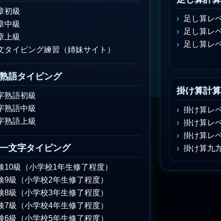
章初級
足し算レベ
章中級
足し算レベ
章上級
足し算レベ
文タイピング練習（姉妹サイト）
熟語タイピング
掛け算計算
字熟語初級
字熟語中級
掛け算レベ
字熟語上級
掛け算レベ
掛け算レベ
一文字タイピング
掛け算九
検10級（小学校1年生修了程度）
検9級（小学校2年生修了程度）
検8級（小学校3年生修了程度）
検7級（小学校4年生修了程度）
検6級（小学校5年生修了程度）