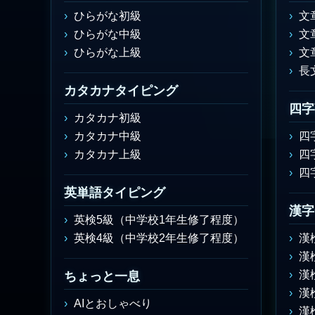
ひらがな初級
文
ひらがな中級
文
ひらがな上級
文
長
カタカナタイピング
四字
カタカナ初級
カタカナ中級
四
カタカナ上級
四
四
英単語タイピング
漢字
英検5級（中学校1年生修了程度）
英検4級（中学校2年生修了程度）
漢
漢
漢
ちょっと一息
漢
AIとおしゃべり
漢