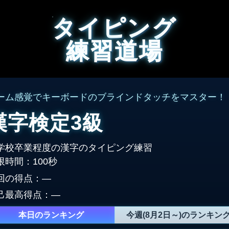
タイピング
練習道場
ーム感覚でキーボードのブラインドタッチをマスター！
漢字検定3級
学校卒業程度の漢字のタイピング練習
限時間：100秒
回の得点：
―
己最高得点：
―
本日のランキング
今週(8月2日～)のランキン