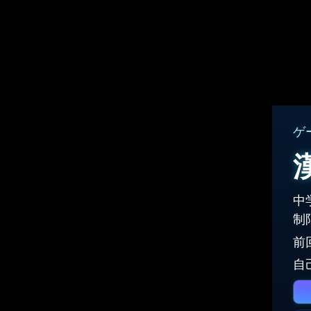
ゲ
中
制
前
自