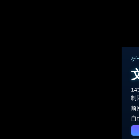
ゲ
1
制
前
自