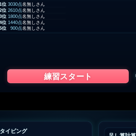
1位
3030点
名無しさん
2位
2610点
名無しさん
3位
1800点
名無しさん
4位
1440点
名無しさん
5位
900点
名無しさん
練習スタート
タイピング
足し算計算