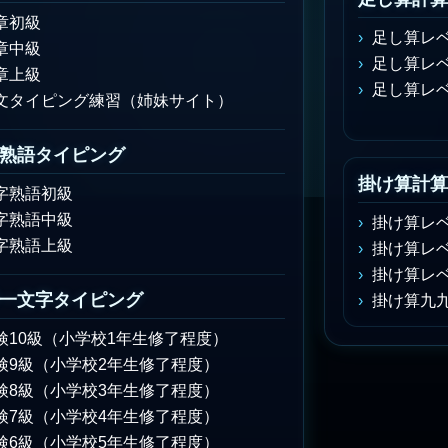
章初級
足し算レベ
章中級
足し算レベ
章上級
足し算レベ
文タイピング練習（姉妹サイト）
熟語タイピング
掛け算計算
字熟語初級
字熟語中級
掛け算レベ
字熟語上級
掛け算レベ
掛け算レベ
一文字タイピング
掛け算九
検10級（小学校1年生修了程度）
検9級（小学校2年生修了程度）
検8級（小学校3年生修了程度）
検7級（小学校4年生修了程度）
検6級（小学校5年生修了程度）