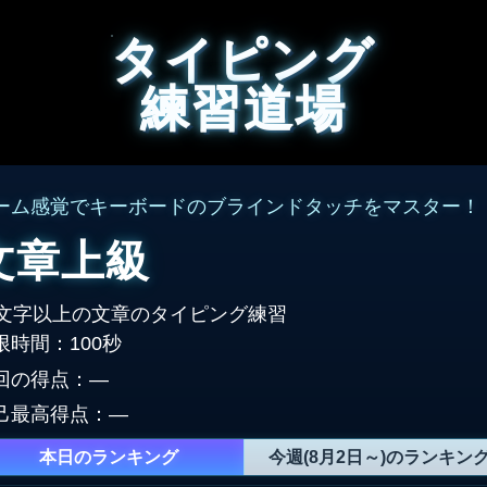
タイピング
練習道場
ーム感覚でキーボードのブラインドタッチをマスター！
文章上級
4文字以上の文章のタイピング練習
限時間：100秒
回の得点：
―
己最高得点：
―
本日のランキング
今週(8月2日～)のランキン