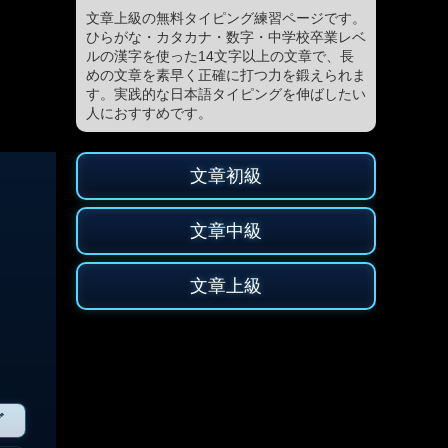
文章上級の無料タイピング練習ページです。
ひらがな・カタカナ・数字・中学校卒業レベ
ルの漢字を使った14文字以上の文章で、長
めの文章を素早く正確に打つ力を鍛えられま
す。実践的な日本語タイピングを伸ばしたい
人におすすめです。
文章初級
文章中級
文章上級
グ