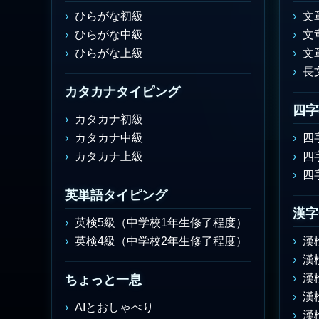
ひらがな初級
文
ひらがな中級
文
ひらがな上級
文
長
カタカナタイピング
四字
カタカナ初級
カタカナ中級
四
カタカナ上級
四
四
英単語タイピング
漢字
英検5級（中学校1年生修了程度）
英検4級（中学校2年生修了程度）
漢
漢
漢
ちょっと一息
漢
AIとおしゃべり
漢